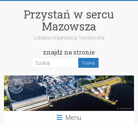
Przejdź
do
Przystań w sercu
treści
Mazowsza
Lokalna Organizacja Turystyczna
znajdź na stronie
Menu