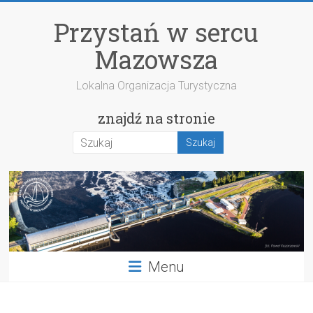
Przejdź
do
Przystań w sercu
treści
Mazowsza
Lokalna Organizacja Turystyczna
znajdź na stronie
Menu