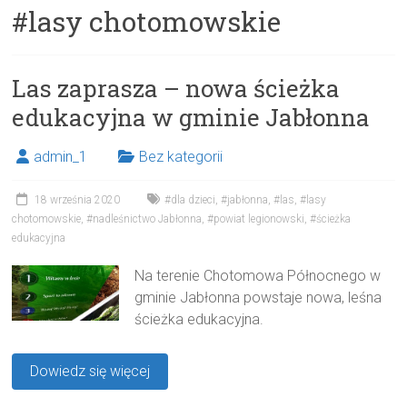
#lasy chotomowskie
Las zaprasza – nowa ścieżka
edukacyjna w gminie Jabłonna
admin_1
Bez kategorii
18 września 2020
#dla dzieci
,
#jabłonna
,
#las
,
#lasy
chotomowskie
,
#nadleśnictwo Jabłonna
,
#powiat legionowski
,
#ścieżka
edukacyjna
Na terenie Chotomowa Północnego w
gminie Jabłonna powstaje nowa, leśna
ścieżka edukacyjna.
Dowiedz się więcej