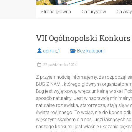
Strona główna
Dla turystów
Dla akt
VII Ogólnopolski Konkurs
admin_1
Bez kategorii
22 października 2024
Z przyjemnością informujemy, że rozpoczął si
BUG Z NAMI, którego głównym organizatorem 
Bug jest wyjątkową, wręcz unikalną w skali Pol
sposób naturalny. Jest w naprawdę minimalnym
naturalne rozlewiska, starorzecza, stają się w
świata roślinnego. To wciąż, nie do końca odkry
większym skarbem dla nas, ludzi łaknących sp
naszego konkursu jest właśnie ukazanie piękna t