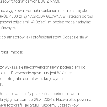
onkursów fotograficznych BUG Z NAMI.
ia, wyjątkowa. Formuła konkursu nie zmienia się ale
NAGRÓD 4500 zł; 2) NAGRODA GŁÓWNA w kategorii dorośli
epszymi zdjęciami ; 4) Dzieci i młodzież mogą nadsyłać
aficznym;
 do amatorów jak i profesjonalistów. Odbędzie się w
roku i młodsi;
orzy wykażą się niekonwencjonalnym podejściem do
nkursu. Przewodniczącym jury jest Wojciech
 fotografii, laureat wielu krajowych i
h.
głoszeniową należy przesłać za pośrednictwem
ilary@gmail.com do 29.XI 2024 r. Nazwa pliku powinna
eru fotografii i jej tytułu. Każdemu uczestnikowi