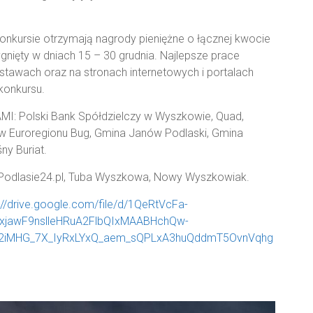
onkursie otrzymają nagrody pieniężne o łącznej kwocie
ygnięty w dniach 15 – 30 grudnia. Najlepsze prace
awach oraz na stronach internetowych i portalach
konkursu.
MI: Polski Bank Spółdzielczy w Wyszkowie, Quad,
Euroregionu Bug, Gmina Janów Podlaski, Gmina
y Buriat.
u, Podlasie24.pl, Tuba Wyszkowa, Nowy Wyszkowiak.
://drive.google.com/file/d/1QeRtVcFa-
2xjawF9nslleHRuA2FlbQIxMAABHchQw-
2iMHG_7X_IyRxLYxQ_aem_sQPLxA3huQddmT5OvnVqhg