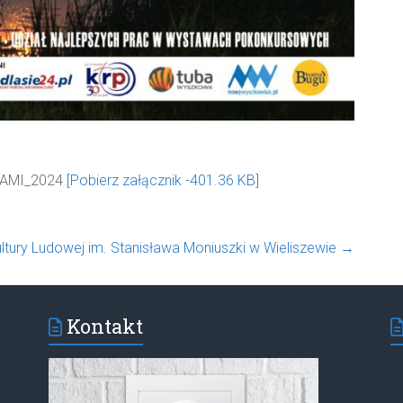
NAMI_2024
[Pobierz załącznik -401.36 KB]
ltury Ludowej im. Stanisława Moniuszki w Wieliszewie
→
Kontakt