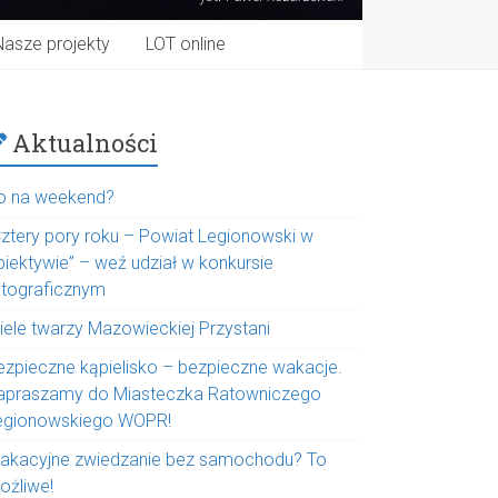
Nasze projekty
LOT online
Aktualności
o na weekend?
Cztery pory roku – Powiat Legionowski w
biektywie” – weź udział w konkursie
otograficznym
iele twarzy Mazowieckiej Przystani
ezpieczne kąpielisko – bezpieczne wakacje.
apraszamy do Miasteczka Ratowniczego
egionowskiego WOPR!
akacyjne zwiedzanie bez samochodu? To
ożliwe!