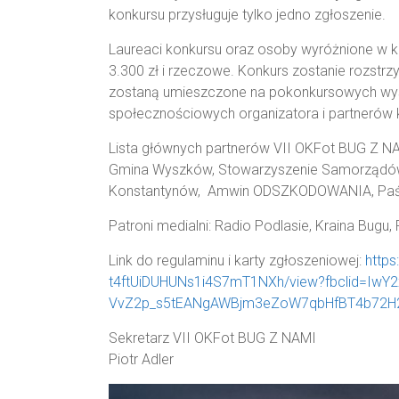
konkursu przysługuje tylko jedno zgłoszenie.
Laureaci konkursu oraz osoby wyróżnione w k
3.300 zł i rzeczowe. Konkurs zostanie rozstrz
zostaną umieszczone na pokonkursowych wyst
społecznościowych organizatora i partnerów 
Lista głównych partnerów VII OKFot BUG Z NA
Gmina Wyszków, Stowarzyszenie Samorządów 
Konstantynów, Amwin ODSZKODOWANIA, Paśn
Patroni medialni: Radio Podlasie, Kraina Bug
Link do regulaminu i karty zgłoszeniowej:
https
t4ftUiDUHUNs1i4S7mT1NXh/view?fbclid=IwY
VvZ2p_s5tEANgAWBjm3eZoW7qbHfBT4b72H
Sekretarz VII OKFot BUG Z NAMI
Piotr Adler