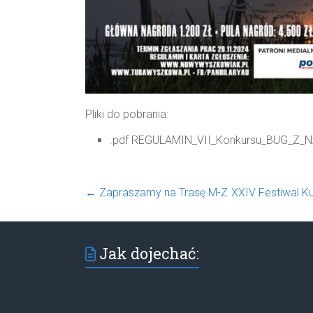
Pliki do pobrania:
.pdf REGULAMIN_VII_Konkursu_BUG_Z_
←
Zapraszamy na Trasę M-Z
XXIV Festiwal Ku
Jak dojechać: