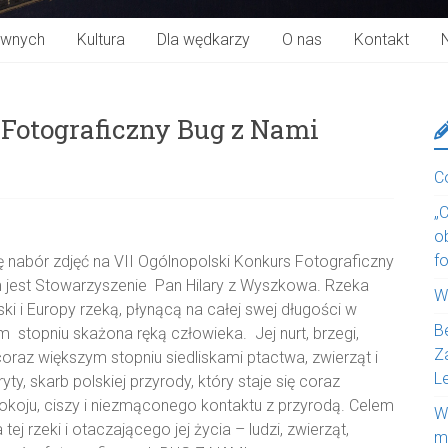
ywnych
Kultura
Dla wędkarzy
O nas
Kontakt
 Fotograficzny Bug z Nami
C
„
o
f
ę nabór zdjęć na VII Ogólnopolski Konkurs Fotograficzny
jest Stowarzyszenie Pan Hilary z Wyszkowa. Rzeka
W
ski i Europy rzeką, płynącą na całej swej długości w
B
 stopniu skażona ręką człowieka. Jej nurt, brzegi,
Z
 coraz większym stopniu siedliskami ptactwa, zwierząt i
L
ty, skarb polskiej przyrody, który staje się coraz
okoju, ciszy i niezmąconego kontaktu z przyrodą. Celem
W
ej rzeki i otaczającego jej życia – ludzi, zwierząt,
m