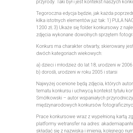
przyrody. Taki był i jest kontekst naszych k
Tegoroczna edycja będzie, jak każda poprzedn
kilka istotnych elementów już tak: 1) PULA 
1200 zł; 3) Ukaże się folder konkursowy z najl
zdjęcia wykonane dowolnych sprzętem fotogr
Konkurs ma charakter otwarty, skierowany jest
dwóch kategoriach wiekowych:
a) dzieci i młodzież do lat 18, urodzeni w 2006 
b) dorośli, urodzeni w roku 2005 i starsi
Najwyżej ocenione będą zdjęcia, których aut
tematu konkursu i uchwycą kontekst tytułu ko
Smółkowski – autor wspaniałych przyrodniczych
międzynarodowych konkursów fotograficznyc
Prace konkursowe wraz z wypełnioną kartą z
platformy wetransfer na adres: akademiapanh
składać się z nazwiska i imienia, kolejnego num