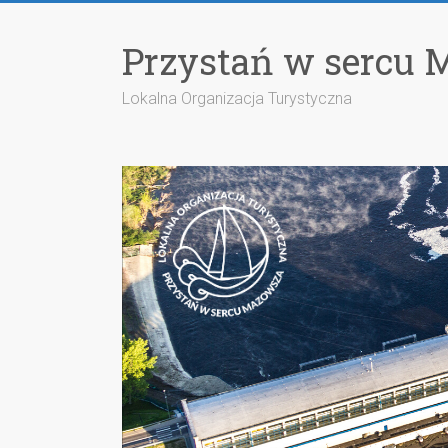
Przejdź
do
Przystań w sercu 
treści
Lokalna Organizacja Turystyczna